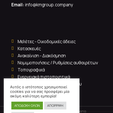
Email:
info@kmgroup.company
Μελέτες - Οικοδομικές άδειες
Κατασκευές
Ανακαίνιση - Διακόσμηση
Νομιμοποιήσεις / Ρυθμίσεις αυθαιρέτων
Τοπογραφικά
Ενεργειακά πιστοποιητικά
Ηλεκτρονική ταυτότητα κτιρίου
Αυτός ο ιστότοπος χρησιμοποιεί
Κτηματομεσιτικά
cookies για να σας προσφέρει μία
ακόμη καλύτερη εμπειρία!
ΑΠΟΔΟΧΗ ΟΛΩΝ
ΑΠΟΡΡΙΨΗ
2026 Ⓒ KMGroup Civil Engineering Chania